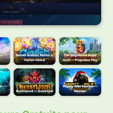
 —
Genies Arabian Riches —
The Dog House Royal
y
Games Global
Hunt — Pragmatic Play
sh —
Mighty Wild Panther —
y
Beastwood — Quickspin
Wazdan