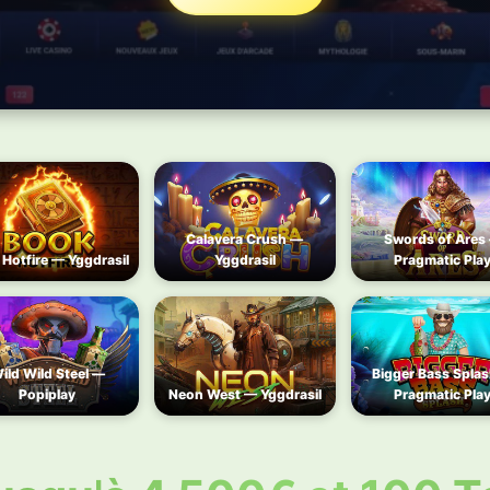
Calavera Crush —
Swords of Ares
Hotfire — Yggdrasil
Yggdrasil
Pragmatic Pla
ild Wild Steel —
Bigger Bass Spla
Popiplay
Neon West — Yggdrasil
Pragmatic Pla