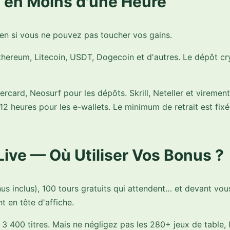
z en Moins d'une Heure
ien si vous ne pouvez pas toucher vos gains.
thereum, Litecoin, USDT, Dogecoin et d'autres. Le dépôt cry
rcard, Neosurf pour les dépôts. Skrill, Neteller et virement
12 heures pour les e-wallets. Le minimum de retrait est fix
Live — Où Utiliser Vos Bonus ?
s inclus), 100 tours gratuits qui attendent… et devant vo
t en tête d'affiche.
e 3 400 titres. Mais ne négligez pas les 280+ jeux de table,